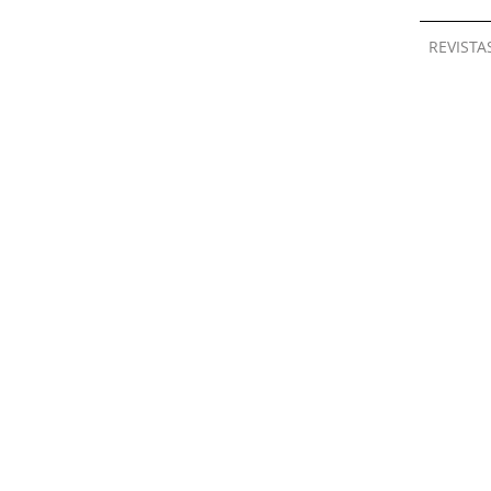
REVISTA
REVISTA #48
REVISTA #47