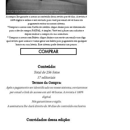
A compra lhe garante o acesso ao conteúdo dessa revista por 30 dias. A revista é
100% digital e online e será enviada para você por email até 48 horas do
pagamento entrar no nossos sistema.
*Comprar o acesso com Cartão de crédito: clique abaixo para ser direcionado
para o site de compra PAYPAL, é simples. Você terá q fazer um cadastro e
depois realizar a compra da sua assinatura.
* Comprar o acesso com Boleto: clique
abaixo e nos envie um email e nos diga
qual revista quer assinar e vamos gerar um boleto para pagamento em qualquer
banco ou casa loteria. Esse sistema pode demorar um pouco.
COMPRAR
Conteúdo:
Total de 256 fotos
17 editoriais
Termos da Compra:
Após o pagamento ser identificado no nosso sistema, enviaremos
por email o link de acesso em até 48 horas. A revista é 100%
digital.
Nós garantimos o sigilo.
A assinatura lhe dará direito de 30 dias de conteúdo exclusivo.
Convidados dessa edição: