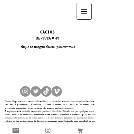
CACTOS
REVISTA # 43
clique na imagem abaixo para ver mais
Cactos Magazine é uma revista online sobre o nu masculino em toda a sua simplicidade e arte.
Isto não é pornografia, é artístico. Se você é menor de 18 anos ou se ofende com
o
conteúdo
apresentado aqui, por favor não acesse o
conteúdo
da revista.
É expressamente proibido reproduzir, publicar, distribuir, difundir ou, por qualquer outra
forma, tornar os conteúdos constantes neste website, acessíveis a terceiros, para fins de
comunicação pública ou de comercialização, nomeadamente, colocando-os disponíveis noutro
website, serviço on-line, fórum de discussão ou message board (afixação para consulta) ou em
cópias de papel, sem a prévia autorização dos autores. Qualquer tentativa de violação deve ser
comunicada para
cactosmagazine@gmail.com
.
Termos da Compra:
A revista é 100% digital., cada revista corresponde a uma
assinatura