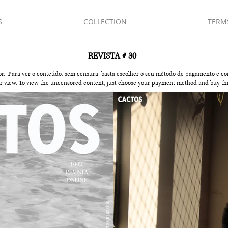
S
COLLECTION
TERM
REVISTA # 30
or. Para ver o conteúdo, sem censura, basta escolher o seu método de pagamento e co
ter view. To view the uncensored content, just choose your payment method and buy
th