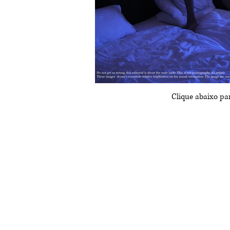
Clique abaixo par
Adilson
Carlos B