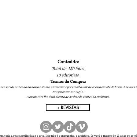
Conteúdo:
Total de 150 fotos
10 editoriais
Termos da Compra:
to ser identificado no nosso sistema, enviaremos por email o link de acesso em até 48 horas. A revista é
Nós garantimos o sigilo.
A assinatura lhe dará direito de 30 dias de conteúdo exclusivo.
+ REVISTAS
 toda a sua simplicidade e arte. Isto não é pornografia, é artístico. Se você é menor de 18 anos ou se 