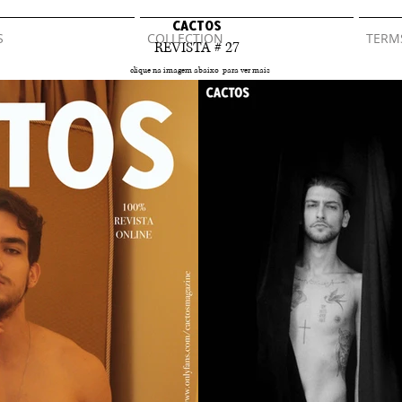
CACTOS
S
COLLECTION
TERM
REVISTA # 27
clique na imagem abaixo para ver mais