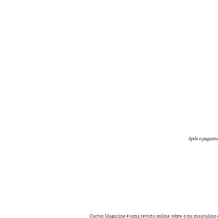
Após o pagamen
Cactos Magazine é uma revista online sobre o nu masculino em