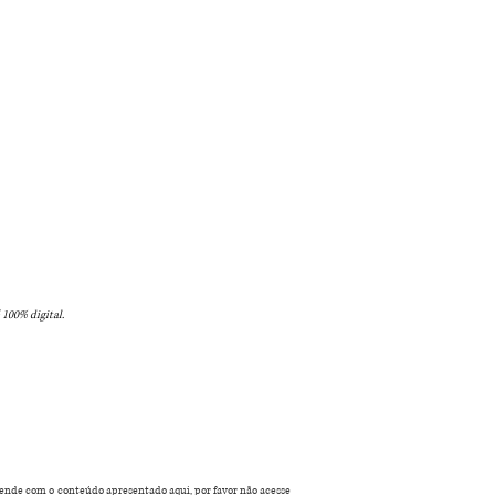
 100% digital.
ofende com o
conteúdo
apresentado aqui, por favor não acesse