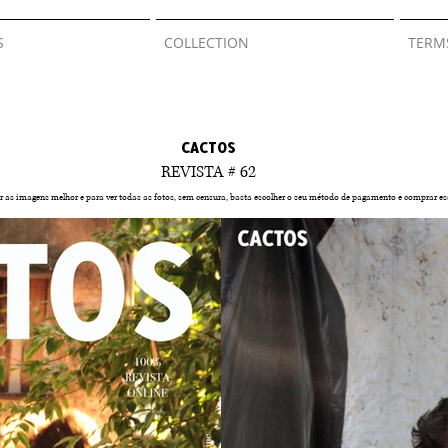
S
COLLECTION
TERM
CACTOS
REVISTA # 62
 as imagens melhor e para ver todas as fotos, sem censura, basta escolher o seu método de pagamento e comprar ess